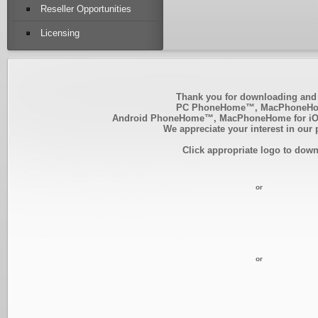
Reseller Opportunities
Licensing
Thank you for downloading and 
PC PhoneHome™, MacPhoneH
Android PhoneHome™, MacPhoneHome for i
We appreciate your interest in our 
Click appropriate logo to dow
or
or