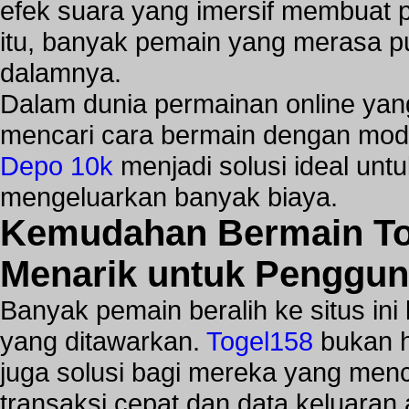
efek suara yang imersif membuat 
itu, banyak pemain yang merasa 
dalamnya.
Dalam dunia permainan online yang
mencari cara bermain dengan modal
Depo 10k
menjadi solusi ideal unt
mengeluarkan banyak biaya.
Kemudahan Bermain To
Menarik untuk Penggun
Banyak pemain beralih ke situs i
yang ditawarkan.
Togel158
bukan h
juga solusi bagi mereka yang men
transaksi cepat dan data keluaran 