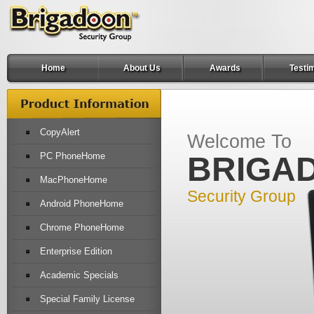
Home
About Us
Awards
Testi
CopyAlert
Welcome To
PC PhoneHome
BRIGA
MacPhoneHome
Security Group
Android PhoneHome
Chrome PhoneHome
Enterprise Edition
Academic Specials
Special Family License