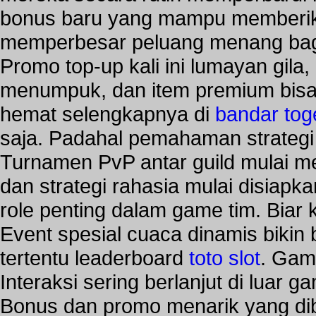
bonus baru yang mampu memberika
memperbesar peluang menang bagi
Promo top-up kali ini lumayan gil
menumpuk, dan item premium bisa
hemat selengkapnya di
bandar tog
saja. Padahal pemahaman strategi
Turnamen PvP antar guild mulai me
dan strategi rahasia mulai disiapka
role penting dalam game tim. Biar 
Event spesial cuaca dinamis bikin 
tertentu leaderboard
toto slot
. Game
Interaksi sering berlanjut di luar g
Bonus dan promo menarik yang di