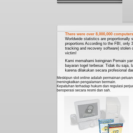
There were over 8,000,000 computers 
Worldwide statistics are proportionally 
proportions According to the FBI, only
tracking and recovery software) stolen
victim!
Kami memahami keinginan Pemain yang
bayaran togel terbesar. Tidak itu saja,
karena dilakukan secara profesional da
Meskipun slot online adalah permainan peluang
meningkatkan pengalaman bermain.
Kepatuhan terhadap hukum dan regulasi perjud
beroperasi secara resmi dan sah.