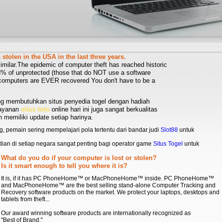
stolen in the USA in the last three years.
similar.The epidemic of computer theft has reached historic
 3% of unprotected (those that do NOT use a software
 computers are EVER recovered You don't have to be a
 membutuhkan situs penyedia togel dengan hadiah
 layanan
situs toto
online hari ini juga sangat berkualitas
n memiliki update setiap harinya.
, pemain sering mempelajari pola tertentu dari bandar judi
Slot88
untuk
ian di setiap negara sangat penting bagi operator game
Situs Togel
untuk
What do you do if your computer is lost or stolen?
Is it smart enough to tell you where it is?
It is, if it has PC PhoneHome™ or MacPhoneHome™ inside. PC PhoneHome™
and MacPhoneHome™ are the best selling stand-alone Computer Tracking and
Recovery software products on the market. We protect your laptops, desktops and
tablets from theft...
Our award winning software products are internationally recognized as
"Best of Brand."