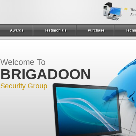
Tra
Sto
Awards
Testimonials
Purchase
Techn
Welcome To
BRIGADOON
Security Group